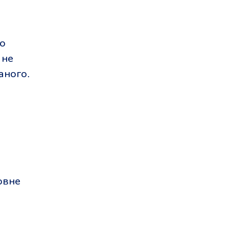
ро
 не
аного.
овне