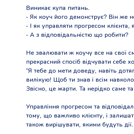
Виникає купа питань.
- Як коуч його демонструє? Він же н
- І як управляти прогресом клієнта,
- А з відповідальністю що робити?
Не звалювати ж коучу все на свої смі
прекрасний спосіб відчувати себе 
"Я тебе до мети доведу, навіть дотя
вилікую! Щоб ти знав і всім навколо
Звісно, це жарти. Та нерідко саме та
Управління прогресом та відповідал
тому, що важливо клієнту, і залишат
також вирішувати, якими будуть дії.