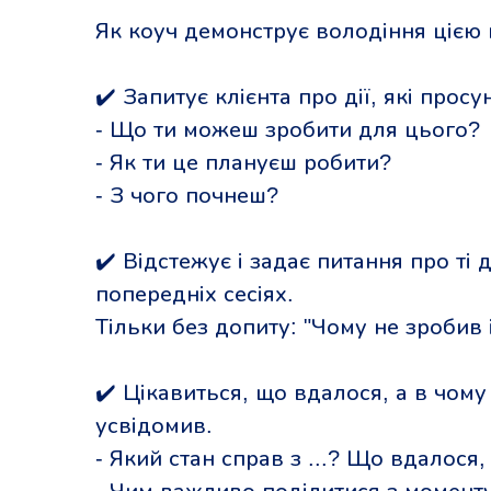
Як коуч демонструє володіння цією
✔️ Запитує клієнта про дії, які прос
- Що ти можеш зробити для цього?
- Як ти це плануєш робити?
- З чого почнеш?
✔️ Відстежує і задає питання про ті д
попередніх сесіях.
Тільки без допиту: "Чому не зробив 
✔️ Цікавиться, що вдалося, а в чому
усвідомив.
- Який стан справ з ...? Що вдалося,