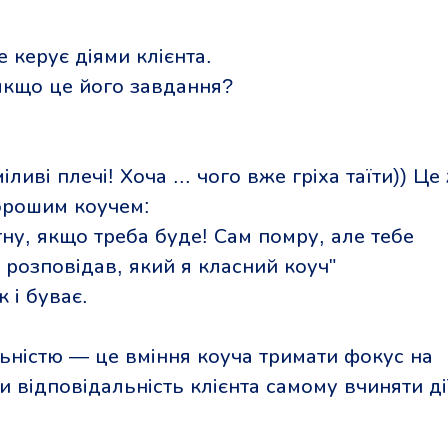
е керує діями клієнта.
 якщо це його завдання?
ливі плечі! Хоча ... чого вже гріха таїти)) Це
хорошим коучем:
гну, якщо треба буде! Сам помру, але тебе
 розповідав, який я класний коуч"
к і буває.
ьністю — це вміння коуча тримати фокус на
и відповідальність клієнта самому вчиняти дії