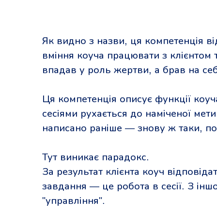
Як видно з назви, ця компетенція ві
вміння коуча працювати з клієнтом т
впадав у роль жертви, а брав на се
Ця компетенція описує функції коуча
сесіями рухається до наміченої мети
написано раніше — знову ж таки, п
Тут виникає парадокс.
За результат клієнта коуч відповіда
завдання — це робота в сесії. З інш
"управління".