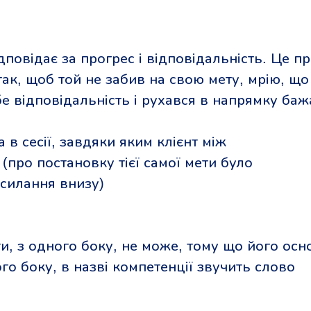
дповідає за прогрес і відповідальність. Це п
ак, щоб той не забив на свою мету, мрію, що
бе відповідальність і рухався в напрямку баж
 в сесії, завдяки яким клієнт між
 (про постановку тієї самої мети було
осилання внизу)
ти, з одного боку, не може, тому що його осн
ого боку, в назві компетенції звучить слово