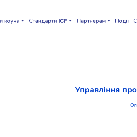
и коуча
Стандарти ICF
Партнерам
Події
С
Управління про
Оп