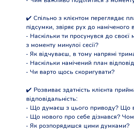
- Чим важливо поділитися з моменту
✔️ Спільно з клієнтом переглядає пл
підсумки, звіряє рух до наміченого 
- Наскільки ти просунувся до своєї м
з моменту минулої сесії?
- Як відчуваєш, в тому напрямі три
- Наскільки намічений план відповід
- Чи варто щось скоригувати?
✔️ Розвиває здатність клієнта прийм
відповідальність:
- Що думаєш з цього приводу? Що 
- Що нового про себе дізнався? Чо
- Як розпорядишся цими думками?