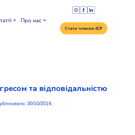
татті
Про нас
Стати членом ICF
гресом та відповідальністю
убліковано: 30/10/2019.