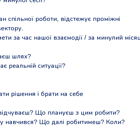
 минулої сесії?
ан спільної роботи, відстежує проміжні
вектору.
ети за час нашої взаємодії / за минулий місяц
маєш шлях?
ає реальній ситуації?
ати рішення і брати на себе
відчуваєш? Що плануєш з цим робити?
му навчився? Що далі робитимеш? Коли?