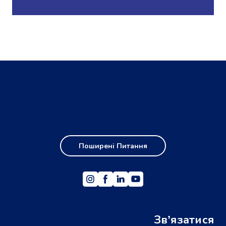
Поширені Питання
Звʼязатися