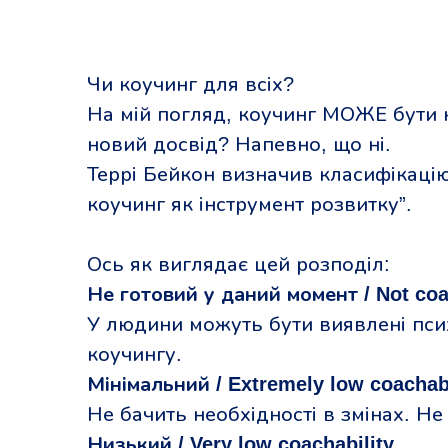
Чи коучинг для всіх?
На мій погляд, коучинг МОЖЕ бути 
новий досвід? Напевно, що ні.
Террі Бейкон визначив класифікацію
коучинг як інструмент розвитку”.
Ось як виглядає цей розподіл:
Не готовий у даний момент / Not coa
У людини можуть бути виявлені пси
коучингу.
Мінімальний / Extremely low coachabi
Не бачить необхідності в змінах. Не
Низький / Very low coachability