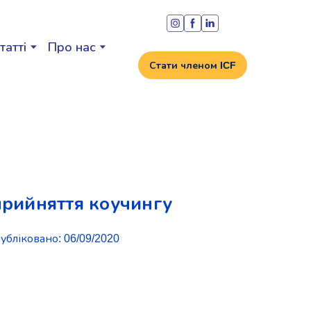
татті
Про нас
Стати членом ICF
сприйняття коучингу
убліковано: 06/09/2020