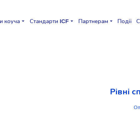
и коуча
Стандарти ICF
Партнерам
Події
С
Рівні 
Оп