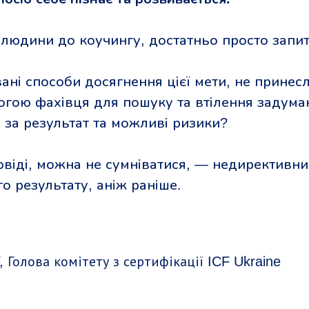
 людини до коучингу, достатньо просто запит
вані способи досягнення цієї мети, не принес
огою фахівця для пошуку та втілення задума
 за результат та можливі ризики?
іді, можна не сумніватися, — недирективний 
 результату, аніж раніше.
, Голова комітету з сертифікації ICF Ukraine