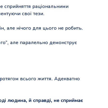
не сприйняття раціональними
ентуючи свої тези.
н, але нічого для цього не робить.
ого”, але паралельно демонструє
протягом всього життя. Адекватно
оді людина, й справді, не сприймає