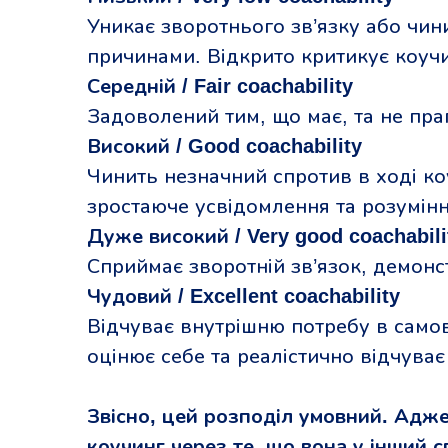
Уникає зворотнього зв’язку або чин
причинами. Відкрито критикує коучи
Середній / Fair coachability
Задоволений тим, що має, та не праг
Високий / Good coachability
Чинить незначний спротив в ході ко
зростаюче усвідомлення та розумінн
Дуже високий / Very good coachabili
Сприймає зворотній зв’язок, демон
Чудовий / Excellent coachability
Відчуває внутрішню потребу в само
оцінює себе та реалістично відчуває 
Звісно, цей розподіл умовний. Адже
коучинг через те, що вона у інший с