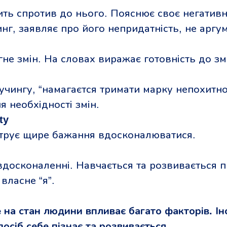
ить спротив до нього. Пояснює своє негатив
нг, заявляє про його непридатність, не аргум
не змін. На словах виражає готовність до змі
учингу, “намагаєтся тримати марку непохитн
я необхідності змін.
ty
струє щире бажання вдосконалюватися.
вдосконаленні. Навчається та розвивається 
власне “я”.
 на стан людини впливає багато факторів. Ін
посіб себе пізнає та розвивається.