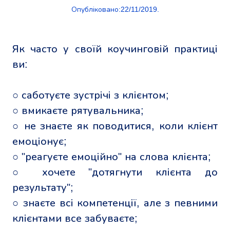
Опубліковано:22/11/2019.
Як часто у своїй коучинговій практиці
ви:
○ саботуєте зустрічі з клієнтом;
○ вмикаєте рятувальника;
○ не знаєте як поводитися, коли клієнт
емоціонує;
○ "реагуєте емоційно" на слова клієнта;
○ хочете "дотягнути клієнта до
результату";
○ знаєте всі компетенції, але з певними
клієнтами все забуваєте;