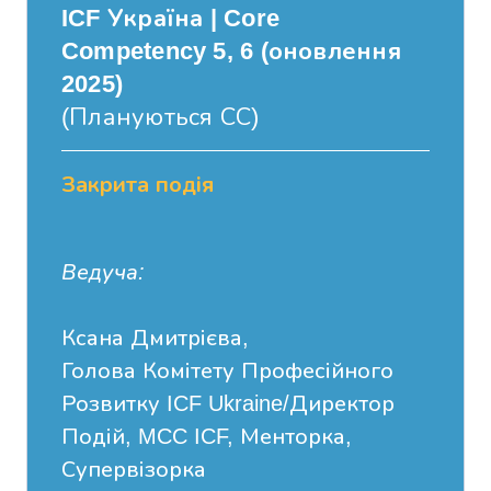
ICF Україна | Core
Competency 5, 6 (оновлення
2025)
(Плануються СС)
Закрита подія
Ведуча:
Ксана Дмитрієва,
Голова Комітету Професійного
Розвитку ICF Ukraine/Директор
Подій, MCC ICF, Менторка,
Супервізорка