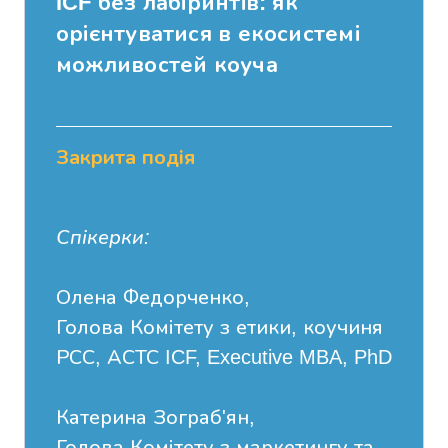
ICF без лабіринтів: як
орієнтуватися в екосистемі
можливостей коуча
Закрита подія
Спікерки:
Олена Федорченко,
Голова Комітету з етики, коучиня
РСС, АСТС ICF, Executive MBA, PhD
Катерина Зограб'ян,
Голова Комітету з маркетингу та